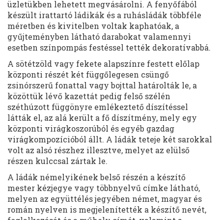
üzletükben lehetett megvásárolni. A fenyőfából
készült irattartó ládikák és a ruhásládák többféle
méretben és kivitelben voltak kaphatóak, a
gyűjteményben látható darabokat valamennyi
esetben színpompás festéssel tették dekoratívabbá.
A sötétzöld vagy fekete alapszínre festett előlap
központi részét két függőlegesen csüngő
zsinórszerű fonattal vagy bojttal határolták le, a
közöttük lévő kazettát pedig felső szélén
széthúzott függönyre emlékeztető díszítéssel
látták el, az alá került a fő díszítmény, mely egy
központi virágkoszorúból és egyéb gazdag
virágkompozícióból állt. A ládák teteje két sarokkal
volt az alsó részhez illesztve, melyet az elülső
részen kulccsal zártak le.
A ládák némelyikének belső részén a készítő
mester kézjegye vagy többnyelvű címke látható,
melyen az együttélés jegyében német, magyar és
román nyelven is megjelenítették a készítő nevét,