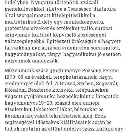
Erdélyben. Nyugatra történő 20. századi
menekülésükkel, illetve a Ceauşescu-diktatúra
által szorgalmazott kitelepítésükkel a
multietnikus Erdély egy munkaközpontú,
protestáns elveket és értékeket valló, európai
színvonalú kultúrát képviselő közösséggel
váltszegényebbé. Építészeti örökségük elhagyott
falvaikban napjainkban érdemtelen sorsra jutott,
hagyományaikat, tárgyi hagyatékukat jó esetben
múzeumok gondozzák.
Múzeumunk szász gyűjteménye Pozsony Ferenc
1970–80-as évekbeli terepkutatásainak tárgyi
eredményét öleli fel. A Brassó, Szeben, Segesvár,
Kőhalom, Beszterce környéki településeken
végzett gyűjtőmunka hozadékaként a látogatók
hagyományos 19–20. század eleji ünnepi
viseleteket, lakástextíliákat, bútorokat és
kerámiatárgyakat tekinthetnek meg. Ezek
segítségével időszakos kiállításaink során be
tudjuk mutatni az eltűnt erdélyi szász kultúra egy-