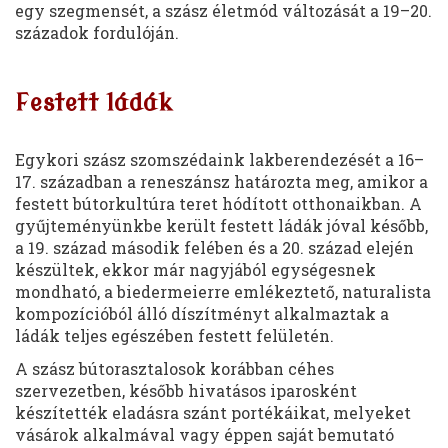
egy szegmensét, a szász életmód változását a 19–20.
századok fordulóján.
Festett ládák
Egykori szász szomszédaink lakberendezését a 16–
17. században a reneszánsz határozta meg, amikor a
festett bútorkultúra teret hódított otthonaikban. A
gyűjteményünkbe került festett ládák jóval később,
a 19. század második felében és a 20. század elején
készültek, ekkor már nagyjából egységesnek
mondható, a biedermeierre emlékeztető, naturalista
kompozícióból álló díszítményt alkalmaztak a
ládák teljes egészében festett felületén.
A szász bútorasztalosok korábban céhes
szervezetben, később hivatásos iparosként
készítették eladásra szánt portékáikat, melyeket
vásárok alkalmával vagy éppen saját bemutató