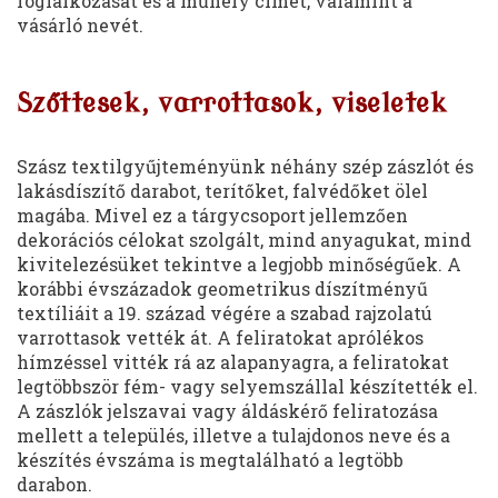
foglalkozását és a műhely címét, valamint a
vásárló nevét.
Szőttesek, varrottasok, viseletek
Szász textilgyűjteményünk néhány szép zászlót és
lakásdíszítő darabot, terítőket, falvédőket ölel
magába. Mivel ez a tárgycsoport jellemzően
dekorációs célokat szolgált, mind anyagukat, mind
kivitelezésüket tekintve a legjobb minőségűek. A
korábbi évszázadok geometrikus díszítményű
textíliáit a 19. század végére a szabad rajzolatú
varrottasok vették át. A feliratokat aprólékos
hímzéssel vitték rá az alapanyagra, a feliratokat
legtöbbször fém- vagy selyemszállal készítették el.
A zászlók jelszavai vagy áldáskérő feliratozása
mellett a település, illetve a tulajdonos neve és a
készítés évszáma is megtalálható a legtöbb
darabon.