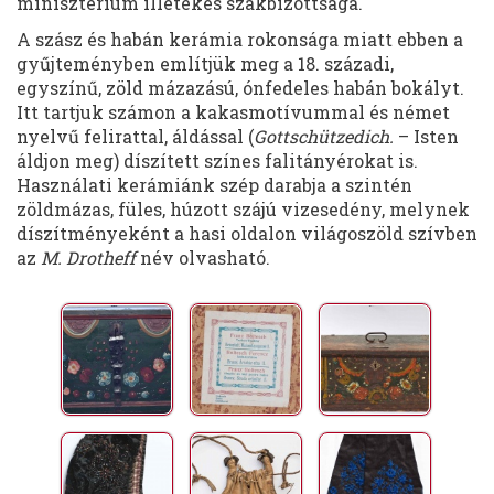
minisztérium illetékes szakbizottsága.
A szász és habán kerámia rokonsága miatt ebben a
gyűjteményben említjük meg a 18. századi,
egyszínű, zöld mázazású, ónfedeles habán bokályt.
Itt tartjuk számon a kakasmotívummal és német
nyelvű felirattal, áldással (
Gottschützedich.
– Isten
áldjon meg) díszített színes falitányérokat is.
Használati kerámiánk szép darabja a szintén
zöldmázas, füles, húzott szájú vizesedény, melynek
díszítményeként a hasi oldalon világoszöld szívben
az
M. Drotheff
név olvasható.