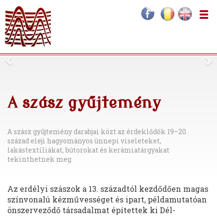
A szász gyűjtemény
A szász gyűjtemény darabjai közt az érdeklődők 19–20.
század eleji hagyományos ünnepi viseleteket,
lakástextíliákat, bútorokat és kerámiatárgyakat
tekinthetnek meg.
Az erdélyi szászok a 13. századtól kezdődően magas
színvonalú kézművességet és ipart, példamutatóan
önszerveződő társadalmat építettek ki Dél-