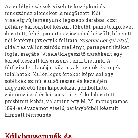
Az erdélyi szászok viselete középkori és
reneszánsz elemeket is megőrzött. Női
viseletgyűjteményünk legszebb darabjai közt
néhány bársonyból készült főkötőt, pamutcsipkével
díszített, fehér pamutos vászonból készült, hímzett
női kötényt (az egyik felirata:
SusannaDengel 1930
),
oldalt és vállon záródó mellényt, pártapántlikákat
foglal magába. Viseletkiegészítő darabként egy
bőrből készült kis erszényt említhetünk. A
férfiviselet darabjai közt nyakravalók és ingek
találhatók. Különleges értéket képvisel egy
sötétkék színű, elülső részén és kézelőjén
nagyméretű fém kapcsokkal gombolható,
zsinórozással és bársony rátétekkel díszített
presbiteri kabát, valamint egy M. M. monogramos,
1894-es évszámot viselő, báránybőrből készült
hímzett férfibunda.
Kályhacsempék és