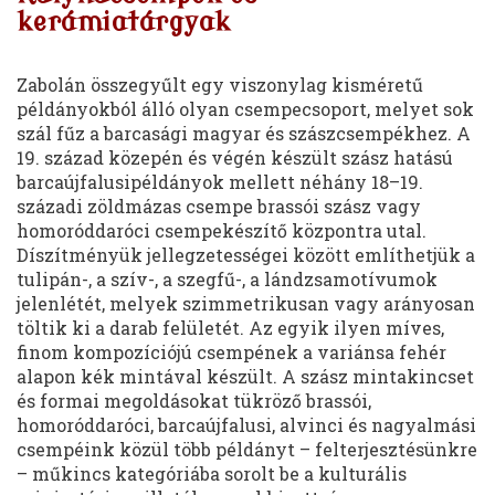
kerámiatárgyak
Zabolán összegyűlt egy viszonylag kisméretű
példányokból álló olyan csempecsoport, melyet sok
szál fűz a barcasági magyar és szászcsempékhez. A
19. század közepén és végén készült szász hatású
barcaújfalusipéldányok mellett néhány 18–19.
századi zöldmázas csempe brassói szász vagy
homoróddaróci csempekészítő központra utal.
Díszítményük jellegzetességei között említhetjük a
tulipán-, a szív-, a szegfű-, a lándzsamotívumok
jelenlétét, melyek szimmetrikusan vagy arányosan
töltik ki a darab felületét. Az egyik ilyen míves,
finom kompozíciójú csempének a variánsa fehér
alapon kék mintával készült. A szász mintakincset
és formai megoldásokat tükröző brassói,
homoróddaróci, barcaújfalusi, alvinci és nagyalmási
csempéink közül több példányt – felterjesztésünkre
– műkincs kategóriába sorolt be a kulturális