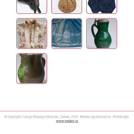
© Copyright Csángó Néprajzi Múzeum, Zabola, 2015. Minden jog fenntartva. Webdesign:
www.voidart.ro